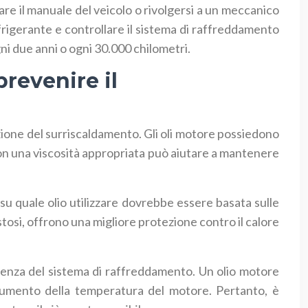
tare il manuale del veicolo o rivolgersi a un meccanico
refrigerante e controllare il sistema di raffreddamento
ogni due anni o ogni 30.000 chilometri.
prevenire il
zione del surriscaldamento. Gli oli motore possiedono
con una viscosità appropriata può aiutare a mantenere
e su quale olio utilizzare dovrebbe essere basata sulle
ostosi, offrono una migliore protezione contro il calore
cienza del sistema di raffreddamento. Un olio motore
aumento della temperatura del motore. Pertanto, è