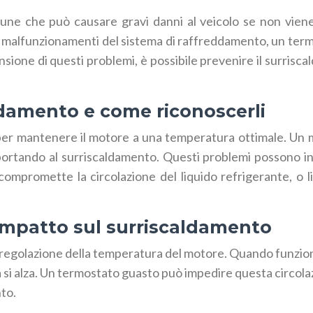
une che può causare gravi danni al veicolo se non viene
i malfunzionamenti del sistema di raffreddamento, un termo
one di questi problemi, è possibile prevenire il surrisca
ddamento e come riconoscerli
e per mantenere il motore a una temperatura ottimale. U
ortando al surriscaldamento. Questi problemi possono in
promette la circolazione del liquido refrigerante, o live
 impatto sul surriscaldamento
regolazione della temperatura del motore. Quando funziona
a si alza. Un termostato guasto può impedire questa circo
to.