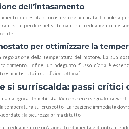
zione dell’intasamento
ddamento, necessita di un’ispezione accurata. La pulizia pe
erante. Le perdite nel sistema di raffreddamento possono 
amente.
rmostato per ottimizzare la tempe
egolazione della temperatura del motore. La sua sostit
scaldamento. Infine, un adeguato flusso d’aria è essenzi
o e mantenuto in condizioni ottimali.
 si surriscalda: passi critici
uta da ogni automobilista. Riconoscere i segnali di avver
lla temperatura sul cruscotto. La reazione immediata dovr
cordate : la sicurezza prima di tutto.
 di raffreddamento è un’azione fondamentale da intraprend