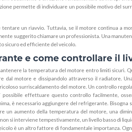
one permette di individuare un possibile motivo del surr
e tentare un riavvio. Tuttavia, se il motore continua a mo
rtemente suggerito chiamare un professionista. Una manute
 sicuro ed efficiente del veicolo.
erante e come controllare il l
l mantenere la temperatura del motore entro limiti sicuri
ore dal motore e dissipandolo attraverso il radiatore. Un
icoloso surriscaldamento del motore. Un controllo regolare
ossibile effettuare questo controllo facilmente, osserv
minima, è necessario aggiungere del refrigerante. Bisogna st
re un aumento della temperatura del motore, una diminuz
e non si interviene tempestivamente, un livello basso di li
o veicolo è un altro fattore di fondamentale importanza. Og