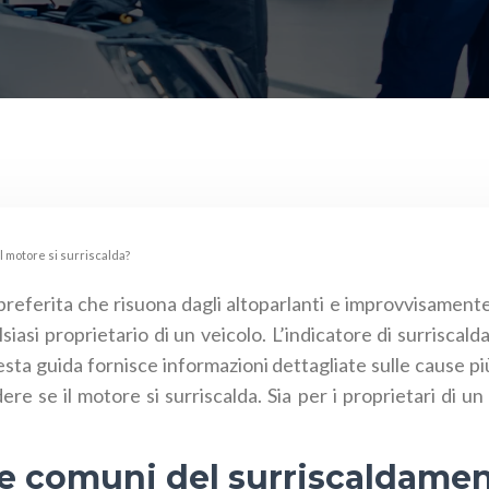
 motore si surriscalda?
eferita che risuona dagli altoparlanti e improvvisamente,
iasi proprietario di un veicolo. L’indicatore di surrisca
uesta guida fornisce informazioni dettagliate sulle cause
ere se il motore si surriscalda. Sia per i proprietari di u
se comuni del surriscaldame