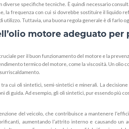
con diverse specifiche tecniche. È quindi necessario consul
ne, la frequenza con cui si dovrebbe sostituire il liquido 
ni di utilizzo. Tuttavia, una buona regola generale è di farlo 
ll’olio motore adeguato per 
 cruciale per il buon funzionamento del motore e la preven
endimento termico del motore, come la viscosità. Un olio 
 surriscaldamento.
tra cui oli sintetici, semi-sintetici e minerali. La decision
ni di guida. Ad esempio, gli oli sintetici, pur essendo più c
utenzione del veicolo, che contribuisce a mantenere l’effi
brificanti, aumentando l’attrito interno e causando un 